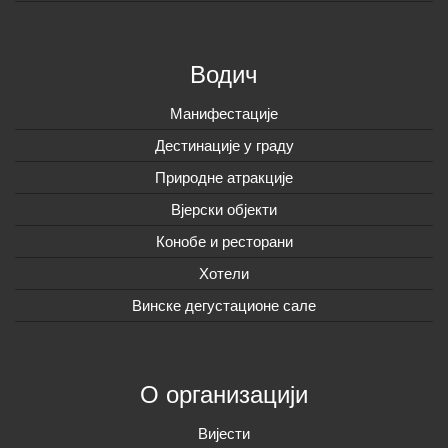
Водич
Манифестације
Дестинације у граду
Природне атракције
Вјерски објекти
Конобе и ресторани
Хотели
Винске дегустационе сале
О организацији
Вијeсти