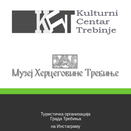
Туристичка организација
Града Требиња
на Инстаграму