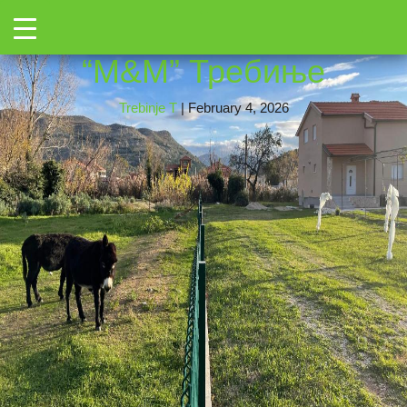
←
Toggle
mm7
|
←
Апартмани
→
“М&М” Требиње
Trebinje T
|
February 4, 2026