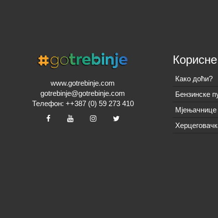
Корисне
Како доћи?
www.gotrebinje.com
gotrebinje@gotrebinje.com
Бензинске п
Телефон: ++387 (0) 59 273 410
Мјењачнице 
Херцеговачк