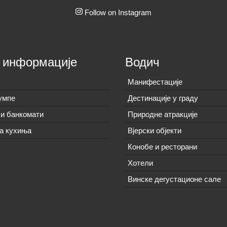
Follow on Instagram
 информације
Водич
Манифестације
умпе
Дестинације у граду
и банкомати
Природне атракције
а кухиња
Вјерски објекти
Конобе и ресторани
Хотели
Винске дегустационе сале