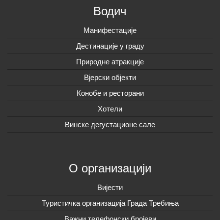
Водич
Манифестације
Дестинације у граду
Природне атракције
Вјерски објекти
Конобе и ресторани
Хотели
Винске дегустационе сале
О организацији
Вијeсти
Туристичка организација Града Требиња
Важни телефонски бројеви