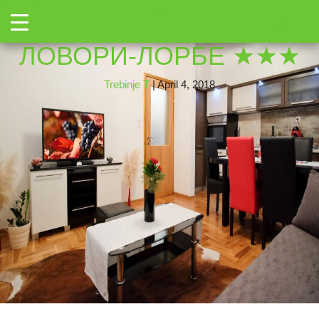
←
Toggle
4
|
←
Апартмани
→
ЛОВОРИ-ЛОРБЕ ★★★
Trebinje T
|
April 4, 2018