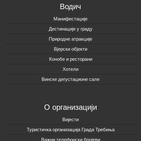
Водич
Манифестације
Дестинације у граду
Природне атракције
Вјерски објекти
Конобе и ресторани
Хотели
Винске дегустационе сале
О организацији
Вијeсти
Туристичка организација Града Требиња
Важни телефонски бројеви