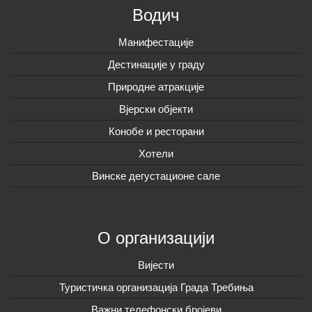
Водич
Манифестације
Дестинације у граду
Природне атракције
Вјерски објекти
Конобе и ресторани
Хотели
Винске дегустационе сале
О организацији
Вијeсти
Туристичка организација Града Требиња
Важни телефонски бројеви