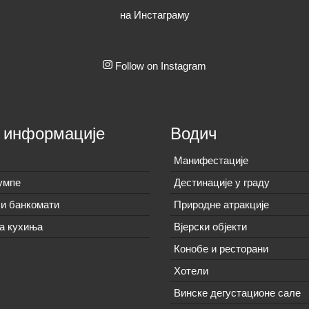
на Инстаграму
Follow on Instagram
 информације
Водич
Манифестације
умпе
Дестинације у граду
и банкомати
Природне атракције
а кухиња
Вјерски објекти
Конобе и ресторани
Хотели
Винске дегустационе сале