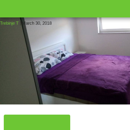
16
12
|
Trebinje T
|
March 30, 2018