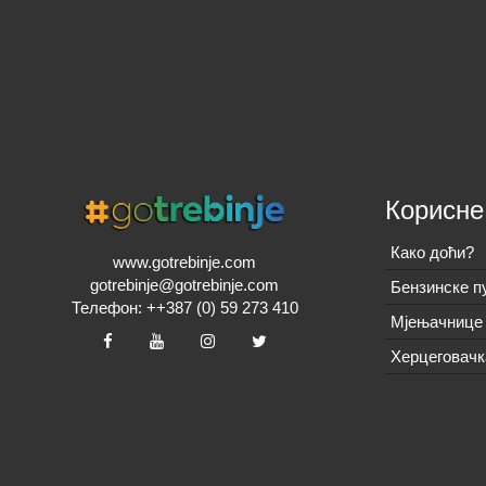
Корисне
Како доћи?
www.gotrebinje.com
gotrebinje@gotrebinje.com
Бензинске п
Телефон: ++387 (0) 59 273 410
Мјењачнице 
Херцеговачк