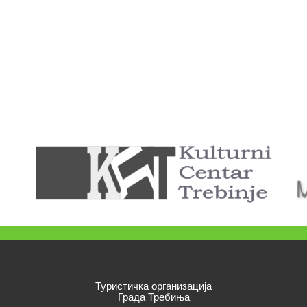
Туристичка организација
Града Требиња