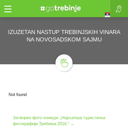
Toggle
IZUZETAN NASTUP TREBINJSKIH VINARA
NA NOVOSADSKOM SAJMU
Not found
Затворен фото конкурс „Најљепша туристичка
фотографија Требиња 2016.“
→