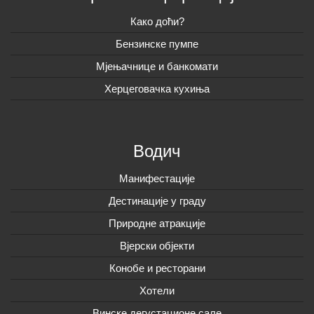
Како доћи?
Бензинске пумпе
Мјењачнице и банкомати
Херцеговачка кухиња
Водич
Манифестације
Дестинације у граду
Природне атракције
Вјерски објекти
Конобе и ресторани
Хотели
Винске дегустационе сале