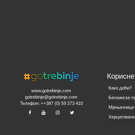
Корисне
Како доћи?
www.gotrebinje.com
gotrebinje@gotrebinje.com
Бензинске п
Телефон: ++387 (0) 59 273 410
Мјењачнице 
Херцеговачк