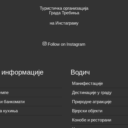
Туристичка организација
Града Требиња
на Инстаграму
Follow on Instagram
 информације
Водич
Манифестације
умпе
Дестинације у граду
и банкомати
Природне атракције
а кухиња
Вјерски објекти
Конобе и ресторани