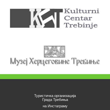
Туристичка организација
Града Требиња
на Инстаграму