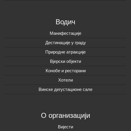
Водич
Манифестације
Дестинације у граду
Природне атракције
Вјерски објекти
Конобе и ресторани
Хотели
Винске дегустационе сале
О организацији
Вијeсти