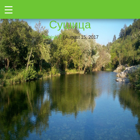
→
Toggle
SUSICA-1
|
←
Ријека
Сушица
Trebinje T
|
August 15, 2017