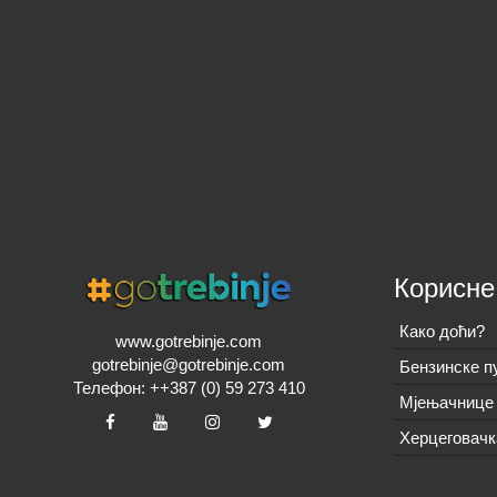
Корисне
Како доћи?
www.gotrebinje.com
gotrebinje@gotrebinje.com
Бензинске п
Телефон: ++387 (0) 59 273 410
Мјењачнице 
Херцеговачк