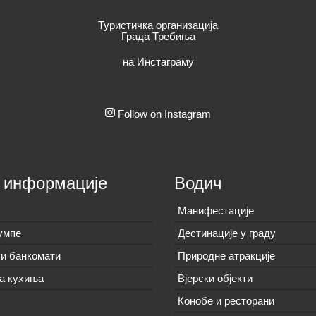
Туристичка организација
Града Требиња
на Инстаграму
Follow on Instagram
 информације
Водич
Манифестације
умпе
Дестинације у граду
и банкомати
Природне атракције
а кухиња
Вјерски објекти
Конобе и ресторани