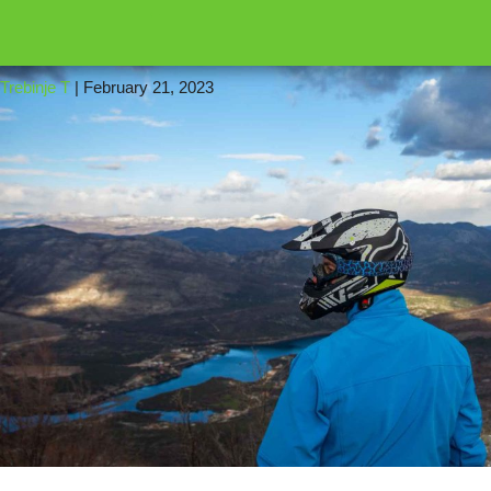
←
16
qua
Trebinje T
|
February 21, 2023