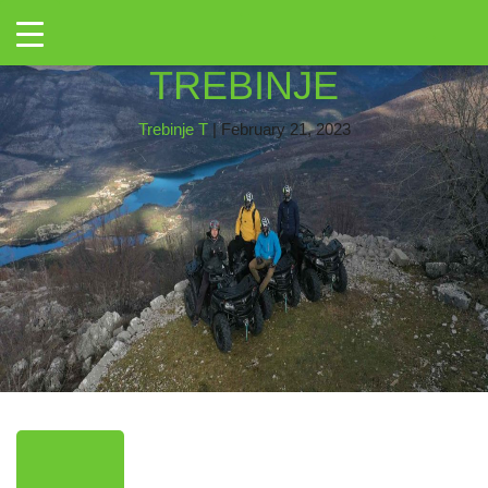
←
Toggle
DJI_0062
|
←
QUAD
→
TREBINJE
Trebinje T
|
February 21, 2023