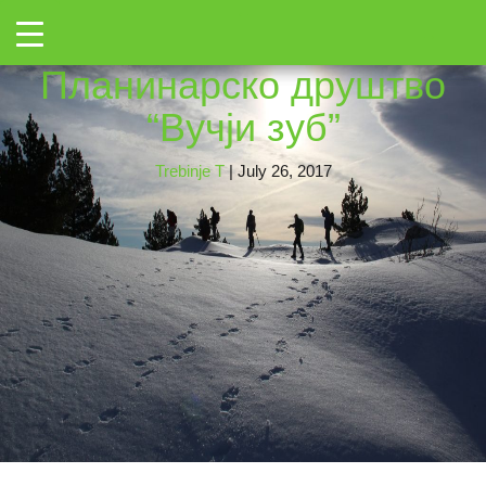
←
Toggle
KA-VUCJEM-ZUBU-2
|
←
→
Планинарско друштво
“Вучји зуб”
Trebinje T
|
July 26, 2017