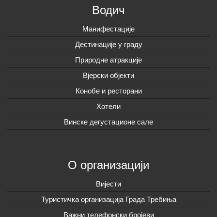
Водич
Манифестације
Дестинације у граду
Природне атракције
Вјерски објекти
Конобе и ресторани
Хотели
Винске дегустационе сале
О организацији
Вијeсти
Туристичка организација Града Требиња
Важни телефонски бројеви