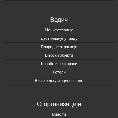
Водич
Манифестације
Дестинације у граду
Природне атракције
Вјерски објекти
Конобе и ресторани
Хотели
Винске дегустационе сале
О организацији
Вијeсти