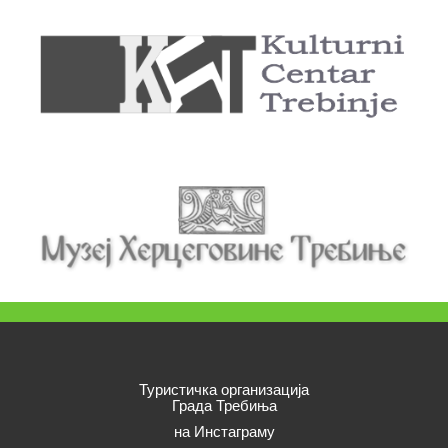
Туристичка организација
Града Требиња
на Инстаграму