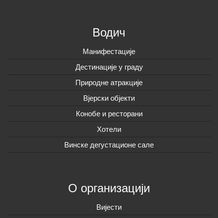
Водич
Манифестације
Дестинације у граду
Природне атракције
Вјерски објекти
Конобе и ресторани
Хотели
Винске дегустационе сале
О организацији
Вијeсти