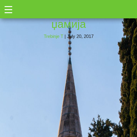
←
Toggle
sa
|
←
Осман-пашина
џамија
Trebinje T
|
July 20, 2017