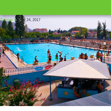
←
16
IMG_03
Trebinje T
|
July 24, 2017