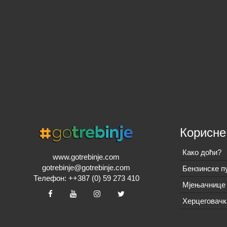
Корисне
Како доћи?
www.gotrebinje.com
gotrebinje@gotrebinje.com
Бензинске п
Телефон: ++387 (0) 59 273 410
Мјењачнице 
Херцеговачк