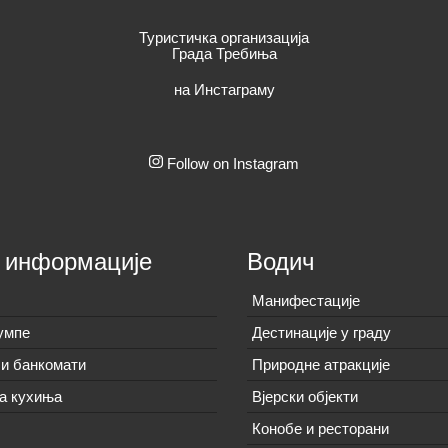
Туристичка организација
Града Требиња
на Инстаграму
Follow on Instagram
 информације
Водич
Манифестације
умпе
Дестинације у граду
и банкомати
Природне атракције
а кухиња
Вјерски објекти
Конобе и ресторани