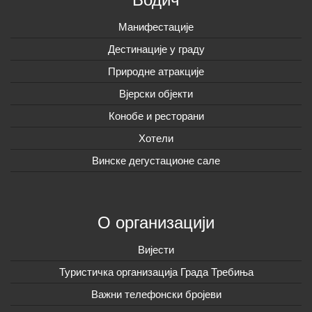
Манифестације
Дестинације у граду
Природне атракције
Вјерски објекти
Конобе и ресторани
Хотели
Винске дегустационе сале
О организацији
Вијeсти
Туристичка организација Града Требиња
Важни телефонски бројеви