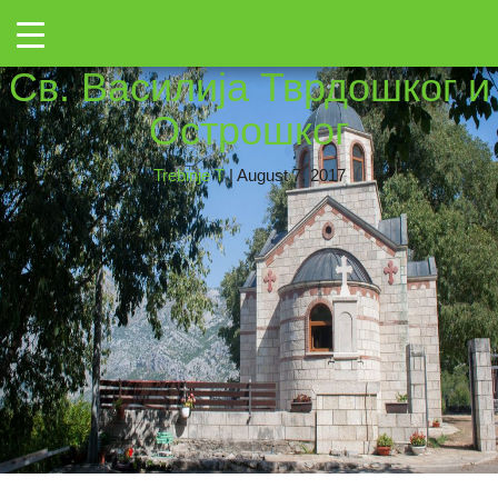
→
Toggle
IMG_2627
|
←
Манастир
Св. Василија Тврдошког и
Острошког
Trebinje T
|
August 7, 2017