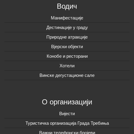
Водич
Манифестације
Дестинације у граду
Природне атракције
Вјерски објекти
Конобе и ресторани
Хотели
Винске дегустационе сале
О организацији
Вијeсти
Туристичка организација Града Требиња
Важни телефонски бројеви