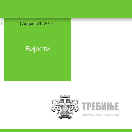
←
16
Trebinje T
|
August 31, 2017
Вијести