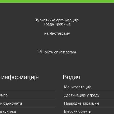
Туристичка организација
Града Требиња
на Инстаграму
Follow on Instagram
 информације
Водич
Манифестације
умпе
Дестинације у граду
и банкомати
Природне атракције
а кухиња
Вјерски објекти