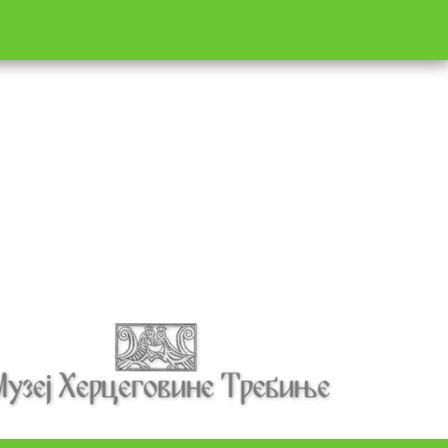
Корисне информације
О нама
→
Mапа града