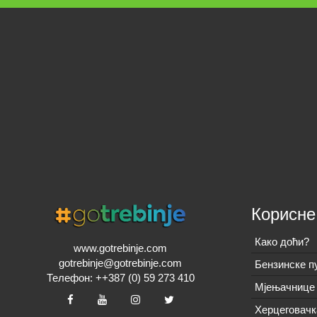
Корисне
Како доћи?
www.gotrebinje.com
gotrebinje@gotrebinje.com
Бензинске п
Телефон: ++387 (0) 59 273 410
Мјењачнице 
Херцеговачк