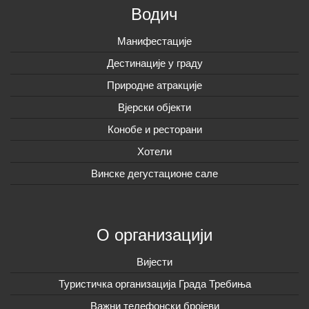
Водич
Манифестације
Дестинације у граду
Природне атракције
Вјерски објекти
Конобе и ресторани
Хотели
Винске дегустационе сале
О организацији
Вијeсти
Туристичка организација Града Требиња
Важни телефонски бројеви