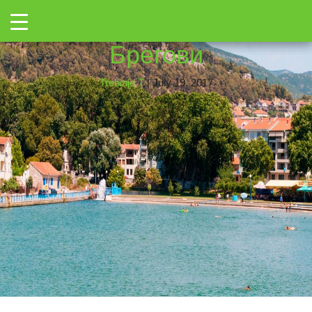
←
Toggle
IMG_2188
|
←
Базен
→
Брегови
Trebinje T
|
July 19, 2017