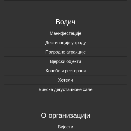
Водич
Манифестације
Дестинације у граду
Природне атракције
Вјерски објекти
Конобе и ресторани
Хотели
Винске дегустационе сале
О организацији
Вијeсти