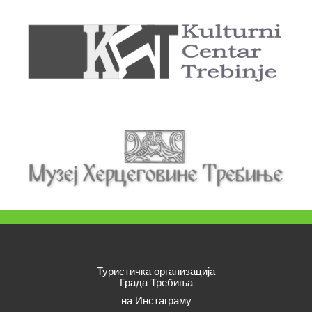
Туристичка организација
Града Требиња
на Инстаграму