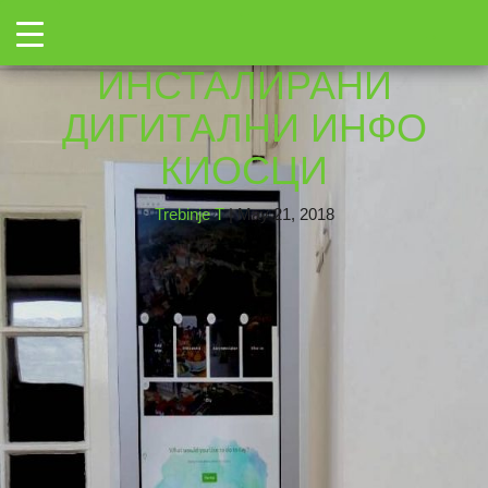
←
Toggle
totem muzej 1
|
←
→
ИНСТАЛИРАНИ
ДИГИТАЛНИ ИНФО
КИОСЦИ
Trebinje T
|
May 21, 2018