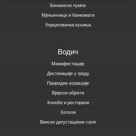
Бензинске пумпе
Мјењачнице и банкомати
Херцеговачка кухиња
Водич
Манифестације
Дестинације у граду
Природне атракције
Вјерски објекти
Конобе и ресторани
Хотели
Винске дегустационе сале