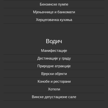
Бензинске пумпе
Мјењачнице и банкомати
Херцеговачка кухиња
Водич
Манифестације
Дестинације у граду
Природне атракције
Вјерски објекти
Конобе и ресторани
Хотели
Винске дегустационе сале