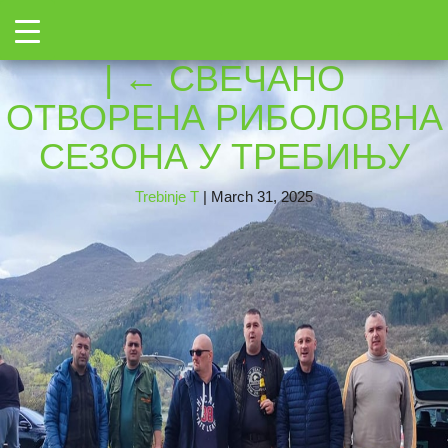
←
Toggle
487504147_106973075185
→
|
←
СВЕЧАНО
ОТВОРЕНА РИБОЛОВНА
СЕЗОНА У ТРЕБИЊУ
Trebinje T
|
March 31, 2025