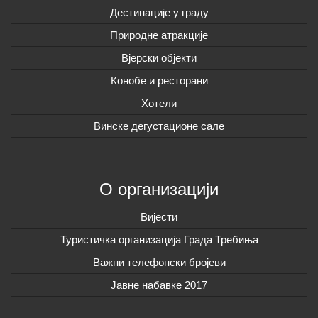
Дестинације у граду
Природне атракције
Вјерски објекти
Конобе и ресторани
Хотели
Винске дегустационе сале
О организацији
Вијeсти
Туристичка организација Града Требиња
Важни телефонски бројеви
Јавне набавке 2017