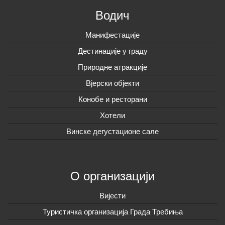
Водич
Манифестације
Дестинације у граду
Природне атракције
Вјерски објекти
Конобе и ресторани
Хотели
Винске дегустационе сале
О организацији
Вијeсти
Туристичка организација Града Требиња